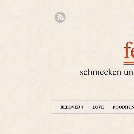
f
schmecken und
BELOVED †
LOVE
FOODHUN