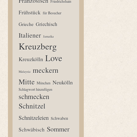
Französisch
Friedrichshain
Frühstück
für Besucher
Grieche
Griechisch
Italiener
Jamaika
Kreuzberg
Love
Kreuzkölln
meckern
Malaysia
Mitte
Neukölln
München
Schlagwort hinzufügen
schmecken
Schnitzel
Schnitzeleien
Schwaben
Sommer
Schwäbisch