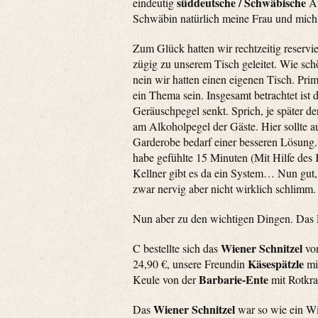
süddeutsche / Schwäbische
eindeutig
Au
Schwäbin natürlich meine Frau und mich a
Zum Glück hatten wir rechtzeitig reserv
zügig zu unserem Tisch geleitet. Wie sch
nein wir hatten einen eigenen Tisch. Pri
ein Thema sein. Insgesamt betrachtet ist 
Geräuschpegel senkt. Sprich, je später de
am Alkoholpegel der Gäste. Hier sollte 
Garderobe bedarf einer besseren Lösung. D
habe gefühlte 15 Minuten (Mit Hilfe des
Kellner gibt es da ein System… Nun gut, 
zwar nervig aber nicht wirklich schlimm.
Nun aber zu den wichtigen Dingen. Das 
Wiener Schnitzel
C bestellte sich das
vom
Käsespätzle
24,90 €, unsere Freundin
mit
Barbarie-Ente
Keule von der
mit Rotkra
Wiener Schnitzel
Das
war so wie ein Wi