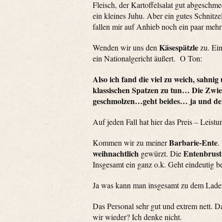
Fleisch, der Kartoffelsalat gut abgeschme
ein kleines Juhu. Aber ein gutes Schnitz
fallen mir auf Anhieb noch ein paar mehr
Käsespätzle
Wenden wir uns den
zu. Ei
ein Nationalgericht äußert. O Ton:
Also ich fand die viel zu weich, sahnig 
klassischen Spatzen zu tun… Die Zwiebe
geschmolzen…geht beides… ja und der 
Auf jeden Fall hat hier das Preis – Leistu
Barbarie-Ente
Kommen wir zu meiner
.
weihnachtlich
Entenbrust
gewürzt. Die
Insgesamt ein ganz o.k. Geht eindeutig be
Ja was kann man insgesamt zu dem Lade
Das Personal sehr gut und extrem nett. D
wir wieder? Ich denke nicht.