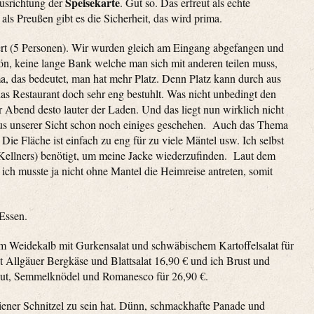
Speisekarte
srichtung der
. Gut so. Das erfreut als echte
ls Preußen gibt es die Sicherheit, das wird prima.
iert (5 Personen). Wir wurden gleich am Eingang abgefangen und
ön, keine lange Bank welche man sich mit anderen teilen muss,
ma, das bedeutet, man hat mehr Platz. Denn Platz kann durch aus
das Restaurant doch sehr eng bestuhlt. Was nicht unbedingt den
r Abend desto lauter der Laden. Und das liegt nun wirklich nicht
aus unserer Sicht schon noch einiges geschehen. Auch das Thema
ie Fläche ist einfach zu eng für zu viele Mäntel usw. Ich selbst
 Kellners) benötigt, um meine Jacke wiederzufinden. Laut dem
ich musste ja nicht ohne Mantel die Heimreise antreten, somit
Essen.
 Weidekalb mit Gurkensalat und schwäbischem Kartoffelsalat für
 Allgäuer Bergkäse und Blattsalat 16,90 € und ich Brust und
ut, Semmelknödel und Romanesco für 26,90 €.
ener Schnitzel zu sein hat. Dünn, schmackhafte Panade und