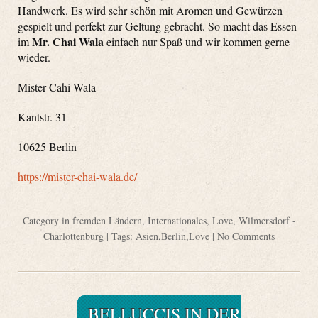
Handwerk. Es wird sehr schön mit Aromen und Gewürzen
gespielt und perfekt zur Geltung gebracht. So macht das Essen
Mr. Ch
a
i Wala
im
einfach nur Spaß und wir kommen gerne
wieder.
Mister Cahi Wala
Kantstr. 31
10625 Berlin
https://mister-chai-wala.de/
Category
in fremden Ländern
,
Internationales
,
Love
,
Wilmersdorf -
Charlottenburg
| Tags:
Asien
,
Berlin
,
Love
|
No Comments
BELLUCCIS IN DER