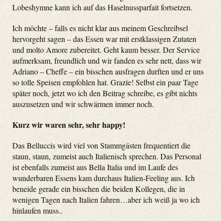
Lobeshymne kann ich auf das Haselnussparfait fortsetzen.
Ich möchte – falls es nicht klar aus meinem Geschreibsel
hervorgeht sagen – das Essen war mit erstklassigen Zutaten
und molto Amore zubereitet. Geht kaum besser. Der Service
aufmerksam, freundlich und wir fanden es sehr nett, dass wir
Adriano – Cheffe – ein bisschen ausfragen durften und er uns
so tolle Speisen empfohlen hat. Grazie! Selbst ein paar Tage
später noch, jetzt wo ich den Beitrag schreibe, es gibt nichts
auszusetzen und wir schwärmen immer noch.
Kurz wir waren sehr, sehr happy!
Das Belluccis wird viel von Stammgästen frequentiert die
staun, staun, zumeist auch Italienisch sprechen. Das Personal
ist ebenfalls zumeist aus Bella Italia und im Laufe des
wunderbaren Essens kam durchaus Italien-Feeling aus. Ich
beneide gerade ein bisschen die beiden Kollegen, die in
wenigen Tagen nach Italien fahren…aber ich weiß ja wo ich
hinlaufen muss..