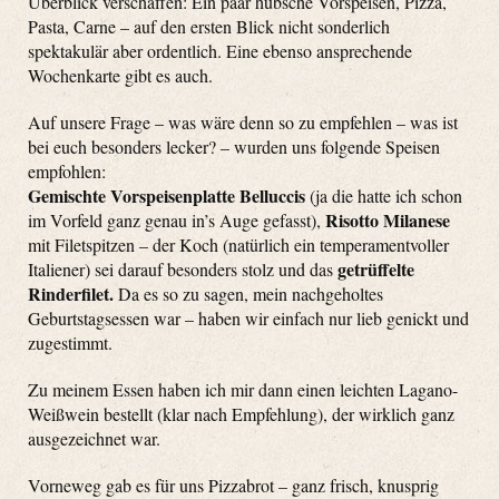
Überblick verschaffen: Ein paar hübsche Vorspeisen, Pizza,
Pasta, Carne – auf den ersten Blick nicht sonderlich
spektakulär aber ordentlich. Eine ebenso ansprechende
Wochenkarte gibt es auch.
Auf unsere Frage – was wäre denn so zu empfehlen – was ist
bei euch besonders lecker? – wurden uns folgende Speisen
empfohlen:
Gemischte Vorspeisenplatte Belluccis
(ja die hatte ich schon
Risotto Milanese
im Vorfeld ganz genau in’s Auge gefasst),
mit Filetspitzen – der Koch (natürlich ein temperamentvoller
getrüffelte
Italiener) sei darauf besonders stolz und das
Rinderfilet.
Da es so zu sagen, mein nachgeholtes
Geburtstagsessen war – haben wir einfach nur lieb genickt und
zugestimmt.
Zu meinem Essen haben ich mir dann einen leichten Lagano-
Weißwein bestellt (klar nach Empfehlung), der wirklich ganz
ausgezeichnet war.
Vorneweg gab es für uns Pizzabrot – ganz frisch, knusprig