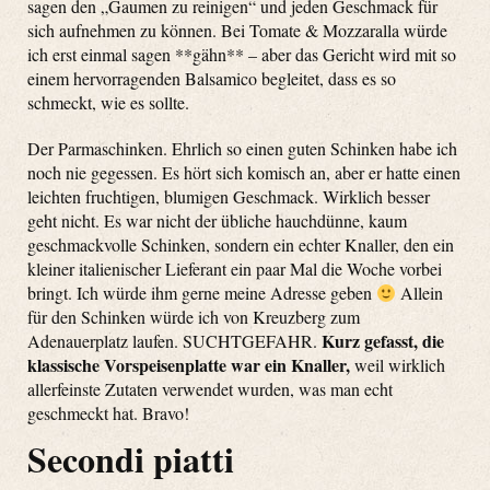
sagen den „Gaumen zu reinigen“ und jeden Geschmack für
sich aufnehmen zu können. Bei Tomate & Mozzaralla würde
ich erst einmal sagen **gähn** – aber das Gericht wird mit so
einem hervorragenden Balsamico begleitet, dass es so
schmeckt, wie es sollte.
Der Parmaschinken. Ehrlich so einen guten Schinken habe ich
noch nie gegessen. Es hört sich komisch an, aber er hatte einen
leichten fruchtigen, blumigen Geschmack. Wirklich besser
geht nicht. Es war nicht der übliche hauchdünne, kaum
geschmackvolle Schinken, sondern ein echter Knaller, den ein
kleiner italienischer Lieferant ein paar Mal die Woche vorbei
bringt. Ich würde ihm gerne meine Adresse geben
Allein
für den Schinken würde ich von Kreuzberg zum
Kurz gefasst, die
Adenauerplatz laufen. SUCHTGEFAHR.
klassische Vorspeisenplatte war ein Knaller,
weil wirklich
allerfeinste Zutaten verwendet wurden, was man echt
geschmeckt hat. Bravo!
Secondi piatti