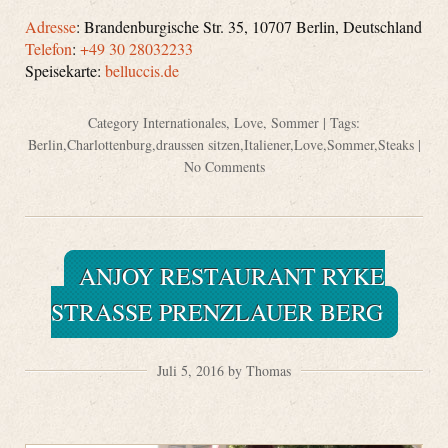
Adresse
:
Brandenburgische Str. 35, 10707 Berlin, Deutschland
Telefon
:
+49 30 28032233
Speisekarte:
belluccis.de
Category
Internationales
,
Love
,
Sommer
| Tags:
Berlin
,
Charlottenburg
,
draussen sitzen
,
Italiener
,
Love
,
Sommer
,
Steaks
|
No Comments
ANJOY RESTAURANT RYKE
STRASSE PRENZLAUER BERG
Juli 5, 2016 by Thomas