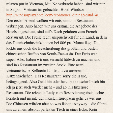
relaxen pur in Vietman, Mui Ne verbracht haben, sind wir nur
in Saigon, Vietnam im gebuchten Hotel Windsor
http://windsorplazahotel.com/?controller=dining&catid=40
.
Den ersten Abend wollten wir entspannt im Restaurant
verbringen. Also haben wir uns erstmal die Angebote des
Hotels angeschaut, sind auf’s Dach gefahren zum French
Restaurant. Die Preise recht anspruchsvoll für ein Land, in dem
das Durchschnittseinkommen bei 80€ pro Monat liegt. Da
lockte uns doch die Beschreibung des größten und besten
chinesischen Buffets von South-East-Asia. Der Preis war
super. Also, haben wir uns versucht hübsch zu machen und
sind in’s Restaurant im zweiten Stock. Eine nette
vietnamesische Kellnerin führte uns zu unserem
Katzentischchen. Das Restauarant, sorry die Halle,
beängstigend. Also Geld hin oder her…soooo schwäbisch bin
ich ja jetzt auch wieder nicht – und ab in’s luxeriöse
Restaurant. Die reizende Lady vom Reservierungstisch lachte
herzlich und meinte den meisten Europäern gehe es wie uns.
Die Chinesen würden aber so was lieben. Anyway…die führte
uns zu einem absolut perfekten Tisch in einer Ecke. Kein