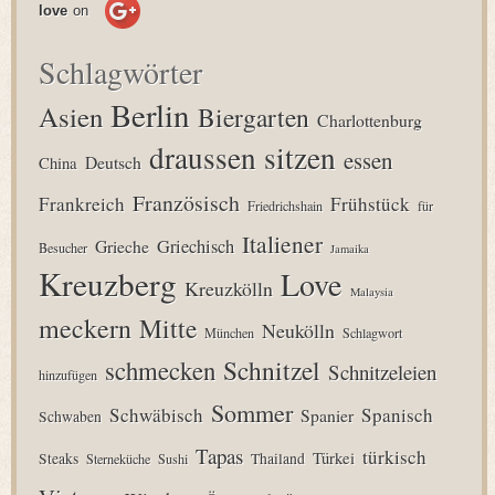
love
on
Schlagwörter
Berlin
Asien
Biergarten
Charlottenburg
draussen sitzen
essen
Deutsch
China
Französisch
Frankreich
Frühstück
Friedrichshain
für
Italiener
Grieche
Griechisch
Besucher
Jamaika
Kreuzberg
Love
Kreuzkölln
Malaysia
meckern
Mitte
Neukölln
München
Schlagwort
Schnitzel
schmecken
Schnitzeleien
hinzufügen
Sommer
Schwäbisch
Spanisch
Spanier
Schwaben
Tapas
türkisch
Türkei
Steaks
Thailand
Sterneküche
Sushi