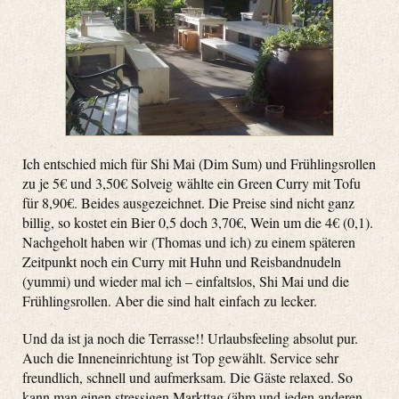
Ich entschied mich für Shi Mai (Dim Sum) und Frühlingsrollen
zu je 5€ und 3,50€ Solveig wählte ein Green Curry mit Tofu
für 8,90€. Beides ausgezeichnet. Die Preise sind nicht ganz
billig, so kostet ein Bier 0,5 doch 3,70€, Wein um die 4€ (0,1).
Nachgeholt haben wir (Thomas und ich) zu einem späteren
Zeitpunkt noch ein Curry mit Huhn und Reisbandnudeln
(yummi) und wieder mal ich – einfaltslos, Shi Mai und die
Frühlingsrollen. Aber die sind halt einfach zu lecker.
Und da ist ja noch die Terrasse!! Urlaubsfeeling absolut pur.
Auch die Inneneinrichtung ist Top gewählt. Service sehr
freundlich, schnell und aufmerksam. Die Gäste relaxed. So
kann man einen stressigen Markttag (ähm und jeden anderen