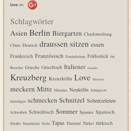
love
on
Schlagwörter
Berlin
Asien
Biergarten
Charlottenburg
draussen sitzen
essen
Deutsch
China
Französisch
Frankreich
Frühstück
Friedrichshain
für
Italiener
Grieche
Griechisch
Besucher
Jamaika
Kreuzberg
Love
Kreuzkölln
Malaysia
meckern
Mitte
Neukölln
München
Schlagwort
Schnitzel
schmecken
Schnitzeleien
hinzufügen
Sommer
Schwäbisch
Spanisch
Spanier
Schwaben
Tapas
türkisch
Türkei
Steaks
Thailand
Sterneküche
Sushi