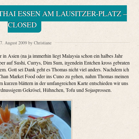
THAI ESSEN AM LAUSITZER-PLATZ –
CLOSED
7. August 2009 by Christiane
r in Asien (na ja immerhin liegt Malaysia schon ein halbes Jahr
eper auf Sushi, Currys, Dim Sum, irgendein Entchen kross gebraten
em. Gott sei Dank geht es Thomas nicht viel anders. Nachdem ich
u Chan Market Food oder ins Cuno zu gehen, nahm Thomas meinen
m kurzen blättern in der umfangreichen Karte entschieden wir uns
 erdnussigem Gekrösel, Hühnchen, Tofu und Sojasprossen.