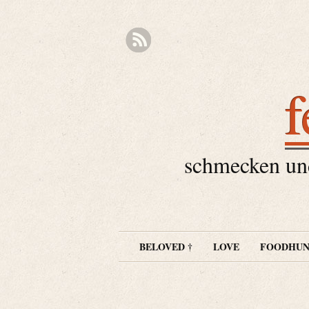
f
schmecken und
BELOVED †
LOVE
FOODHUN