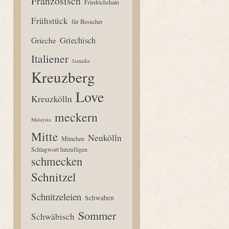
Französisch
Friedrichshain
Frühstück
für Besucher
Grieche
Griechisch
Italiener
Jamaika
Kreuzberg
Love
Kreuzkölln
meckern
Malaysia
Mitte
Neukölln
München
Schlagwort hinzufügen
schmecken
Schnitzel
Schnitzeleien
Schwaben
Sommer
Schwäbisch