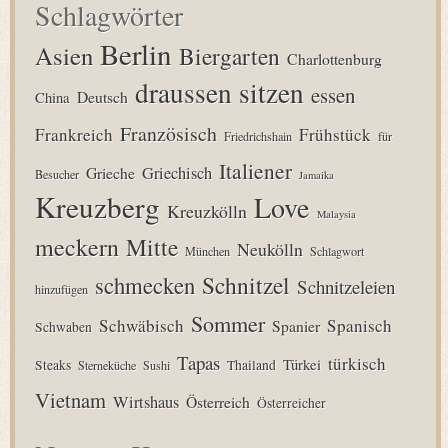
Schlagwörter
Berlin
Asien
Biergarten
Charlottenburg
draussen sitzen
essen
Deutsch
China
Französisch
Frankreich
Frühstück
Friedrichshain
für
Italiener
Grieche
Griechisch
Besucher
Jamaika
Kreuzberg
Love
Kreuzkölln
Malaysia
meckern
Mitte
Neukölln
München
Schlagwort
Schnitzel
schmecken
Schnitzeleien
hinzufügen
Sommer
Schwäbisch
Spanisch
Spanier
Schwaben
Tapas
türkisch
Türkei
Steaks
Thailand
Sterneküche
Sushi
Vietnam
Wirtshaus
Österreich
Österreicher