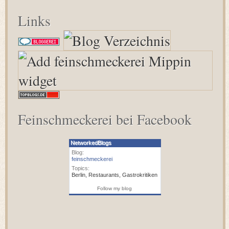
Links
Feinschmeckerei bei Facebook
NetworkedBlogs
Blog:
feinschmeckerei
Topics:
Berlin
,
Restaurants
,
Gastrokritiken
Follow my blog