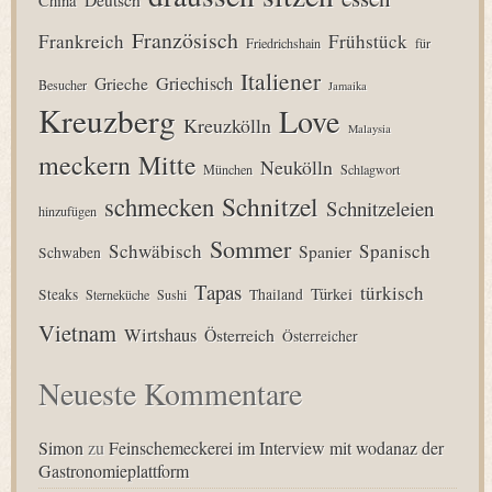
China
Französisch
Frankreich
Frühstück
Friedrichshain
für
Italiener
Grieche
Griechisch
Besucher
Jamaika
Kreuzberg
Love
Kreuzkölln
Malaysia
meckern
Mitte
Neukölln
München
Schlagwort
Schnitzel
schmecken
Schnitzeleien
hinzufügen
Sommer
Schwäbisch
Spanisch
Spanier
Schwaben
Tapas
türkisch
Türkei
Steaks
Thailand
Sterneküche
Sushi
Vietnam
Wirtshaus
Österreich
Österreicher
Neueste Kommentare
Simon
zu
Feinschemeckerei im Interview mit wodanaz der
Gastronomieplattform