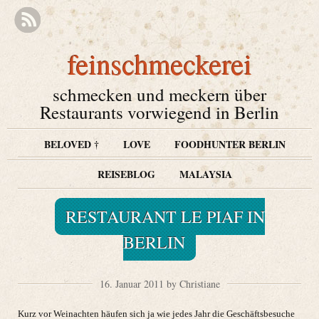
feinschmeckerei
schmecken und meckern über
Restaurants vorwiegend in Berlin
BELOVED †
LOVE
FOODHUNTER BERLIN
REISEBLOG
MALAYSIA
RESTAURANT LE PIAF IN
BERLIN
16. Januar 2011 by Christiane
Kurz vor Weinachten häufen sich ja wie jedes Jahr die Geschäftsbesuche