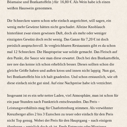
Béarnaise und Bratkartoffeln ) für
16,80 €. Als Wein habe ich einen
weißen Hauswein genommen.
Die Schnecken waren schon sehr einfach angerichtet, will sagen, ein
wenig mehr Gewürze hätten nicht geschadet. Alleine Knoblauch
hinterlässt zwar einen gewissen Duft, doch als mehr oder weniger
einzigstes Gewürz doch recht wenig. Das Ganze für 7,20 € ist doch
preislich anspruchsvoll. In vergleichbaren Restaurants gibt es da schon
mal 12 Schnecken. Die Hauptspeise war solide gemacht. Das Fleisch auf
den Punkt, die Sauce wie man diese erwartet. Doch bei den Bratkartoffeln,
nee nee das kenne ich schon erheblich besser. Dieses sollten schon die
gleiche Größe haben und außen kross und innen nicht lappig
Nun gut,
bei Bratkartoffeln bin ich halt gnadenlos. Und schon erstaunlich, wie oft
diese einfach nicht gut sind. Auf eine Nachpreise habe ich verzichtet.
Insgesamt ist es ein sehr netter Laden, viel Atmosphäre, man ist schon für
ein paar Stunden nach Frankreich entschwunden. Das Preis –
Leistungsverhältnis mag für Charlottenburg stimmen. Als verwöhnter
Kreuzberger alles 2 bis 3 Eurochen zu teuer oder einfach für den Preis
nicht Top genug. Wobei der Preis für den Hauptgang – nach einigem
überlegen – preislich doch ok ist. Freds Entrecote oder Moniseur