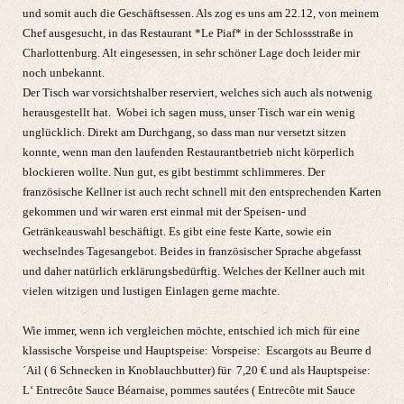
und somit auch die Geschäftsessen. Als zog es uns am 22.12, von meinem
Chef ausgesucht, in das Restaurant *Le Piaf* in der Schlossstraße in
Charlottenburg. Alt eingesessen, in sehr schöner Lage doch leider mir
noch unbekannt.
Der Tisch war vorsichtshalber reserviert, welches sich auch als notwenig
herausgestellt hat.
Wobei ich sagen muss, unser Tisch war ein wenig
unglücklich. Direkt am Durchgang, so dass man nur versetzt sitzen
konnte, wenn man den laufenden Restaurantbetrieb nicht körperlich
blockieren wollte. Nun gut, es gibt bestimmt schlimmeres. Der
französische Kellner ist auch recht schnell mit den entsprechenden Karten
gekommen und wir waren erst einmal mit der Speisen- und
Getränkeauswahl beschäftigt. Es gibt eine feste Karte, sowie ein
wechselndes Tagesangebot. Beides in französischer Sprache abgefasst
und daher natürlich erklärungsbedürftig. Welches der Kellner auch mit
vielen witzigen und lustigen Einlagen gerne machte.
Wie immer, wenn ich vergleichen möchte, entschied ich mich für eine
klassische Vorspeise und Hauptspeise: Vorspeise:
Escargots au Beurre d
´Ail ( 6 Schnecken in Knoblauchbutter) für
7,20 € und als Hauptspeise:
L‘ Entrecôte Sauce Béarnaise, pommes sautées ( Entrecôte mit Sauce