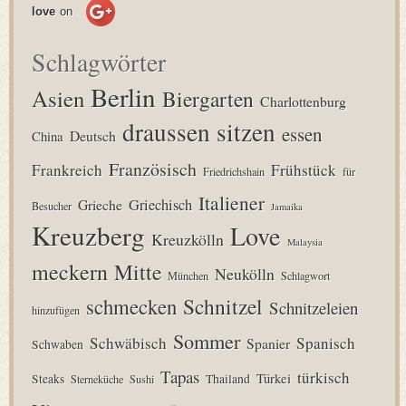
love
on
Schlagwörter
Berlin
Asien
Biergarten
Charlottenburg
draussen sitzen
essen
Deutsch
China
Französisch
Frankreich
Frühstück
Friedrichshain
für
Italiener
Grieche
Griechisch
Besucher
Jamaika
Kreuzberg
Love
Kreuzkölln
Malaysia
meckern
Mitte
Neukölln
München
Schlagwort
Schnitzel
schmecken
Schnitzeleien
hinzufügen
Sommer
Schwäbisch
Spanisch
Spanier
Schwaben
Tapas
türkisch
Türkei
Steaks
Thailand
Sterneküche
Sushi