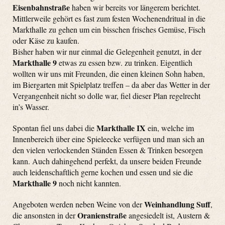
Eisenbahnstraße
haben wir bereits vor längerem berichtet.
Mittlerweile gehört es fast zum festen Wochenendritual in die
Markthalle zu gehen um ein bisschen frisches Gemüse, Fisch
oder Käse zu kaufen.
Bisher haben wir nur einmal die Gelegenheit genutzt, in der
Markthalle 9
etwas zu essen bzw. zu trinken. Eigentlich
wollten wir uns mit Freunden, die einen kleinen Sohn haben,
im Biergarten mit Spielplatz treffen – da aber das Wetter in der
Vergangenheit nicht so dolle war, fiel dieser Plan regelrecht
in’s Wasser.
Markthalle IX
Spontan fiel uns dabei die
ein, welche im
Innenbereich über eine Spieleecke verfügen und man sich an
den vielen verlockenden Ständen Essen & Trinken besorgen
kann. Auch dahingehend perfekt, da unsere beiden Freunde
auch leidenschaftlich gerne kochen und essen und sie die
Markthalle 9
noch nicht kannten.
Weinhandlung Suff
Angeboten werden neben Weine von der
,
Oranienstraße
die ansonsten in der
angesiedelt ist, Austern &