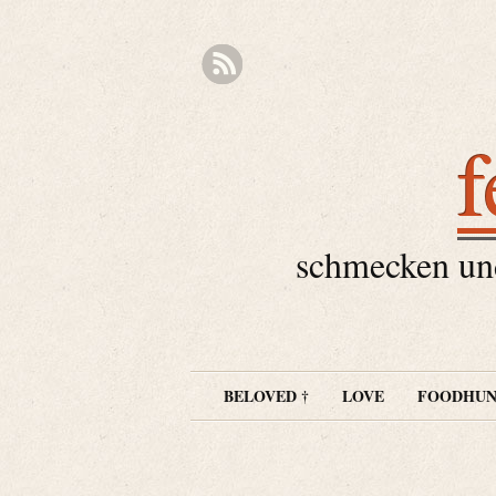
f
schmecken und
BELOVED †
LOVE
FOODHUN