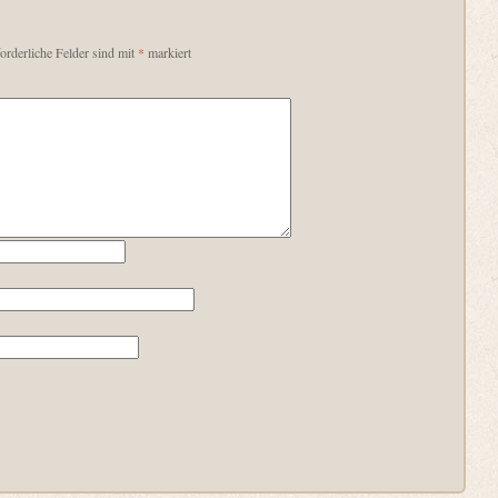
orderliche Felder sind mit
*
markiert