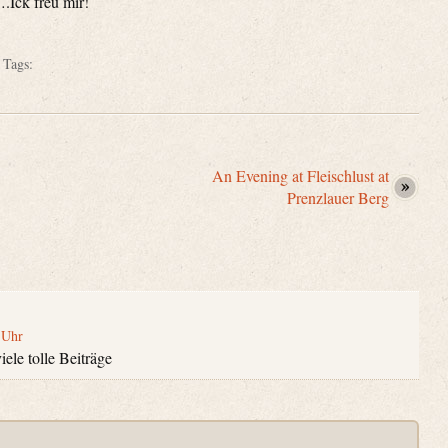
.Ick freu mir!
 Tags:
An Evening at Fleischlust at
Prenzlauer Berg
 Uhr
iele tolle Beiträge