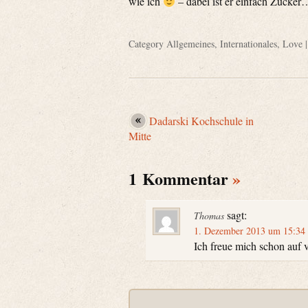
wie ich
– dabei ist er einfach Zucker…
Category
Allgemeines
,
Internationales
,
Love
|
Dadarski Kochschule in
Mitte
1 Kommentar
»
sagt:
Thomas
1. Dezember 2013 um 15:34
Ich freue mich schon auf v