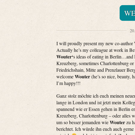
WE
20
I will proudly present my new co-author
Actually he’s my colleague at work in Ber
Wouter‘
s ideas of eating in Berlin…and
Kreuzberg, sometimes Charlottenburg or a
Friedrichshain, Mitte and Prenzlauer Berg
Wouter
welcome
(he’s so nice, beauty, 
I’m happy!!!
Ganz stolz möchte ich euch meinen neu
lange in London und ist jetzt mein Kollege
spannend wie er Essen gehen in Berlin erl
Kreuzberg, Charlottenburg – oder alles w
Wouter
um so besser jemanden wie
zu h
berichtet. Ich würde ihn euch auch gerne 