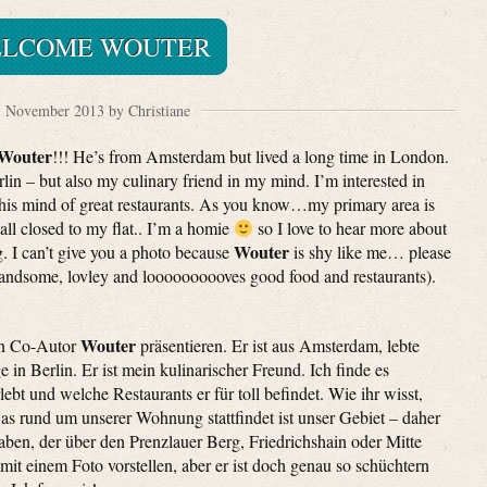
LCOME WOUTER
. November 2013 by Christiane
Wouter
!!! He’s from Amsterdam but lived a long time in London.
lin – but also my culinary friend in my mind. I’m interested in
 his mind of great restaurants. As you know…my primary area is
ll closed to my flat.. I’m a homie
so I love to hear more about
Wouter
. I can’t give you a photo because
is shy like me… please
handsome, lovley and loooooooooves good food and restaurants).
Wouter
en Co-Autor
präsentieren. Er ist aus Amsterdam, lebte
 in Berlin. Er ist mein kulinarischer Freund. Ich finde es
ebt und welche Restaurants er für toll befindet. Wie ihr wisst,
as rund um unserer Wohnung stattfindet ist unser Gebiet – daher
aben, der über den Prenzlauer Berg, Friedrichshain oder Mitte
mit einem Foto vorstellen, aber er ist doch genau so schüchtern