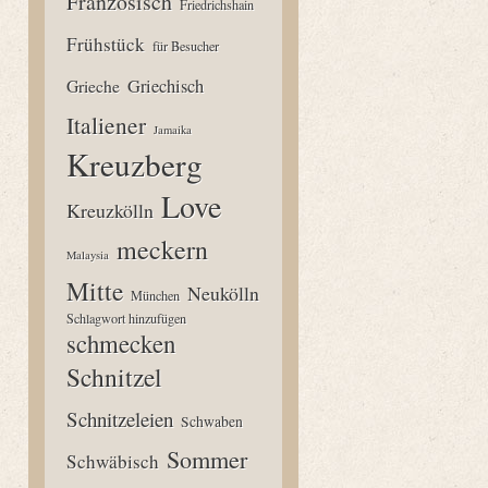
Französisch
Friedrichshain
Frühstück
für Besucher
Grieche
Griechisch
Italiener
Jamaika
Kreuzberg
Love
Kreuzkölln
meckern
Malaysia
Mitte
Neukölln
München
Schlagwort hinzufügen
schmecken
Schnitzel
Schnitzeleien
Schwaben
Sommer
Schwäbisch