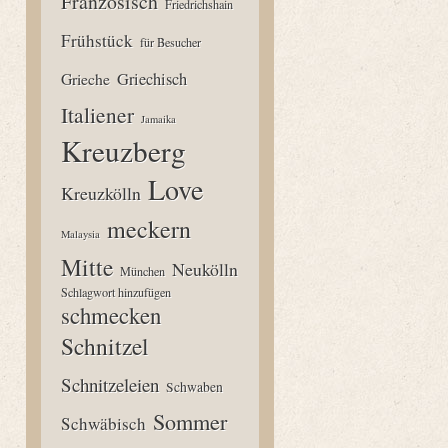
Französisch
Friedrichshain
Frühstück
für Besucher
Grieche
Griechisch
Italiener
Jamaika
Kreuzberg
Love
Kreuzkölln
meckern
Malaysia
Mitte
Neukölln
München
Schlagwort hinzufügen
schmecken
Schnitzel
Schnitzeleien
Schwaben
Sommer
Schwäbisch