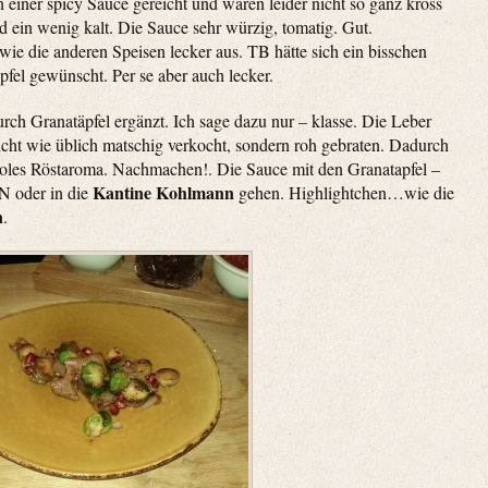
 einer spicy Sauce gereicht und waren leider nicht so ganz kross
d ein wenig kalt. Die Sauce sehr würzig, tomatig. Gut.
, wie die anderen Speisen lecker aus. TB hätte sich ein bisschen
fel gewünscht. Per se aber auch lecker.
ch Granatäpfel ergänzt. Ich sage dazu nur – klasse. Die Leber
icht wie üblich matschig verkocht, sondern roh gebraten. Dadurch
cooles Röstaroma. Nachmachen!. Die Sauce mit den Granatapfel –
Kantine Kohlmann
oder in die
gehen. Highlightchen…wie die
n
.