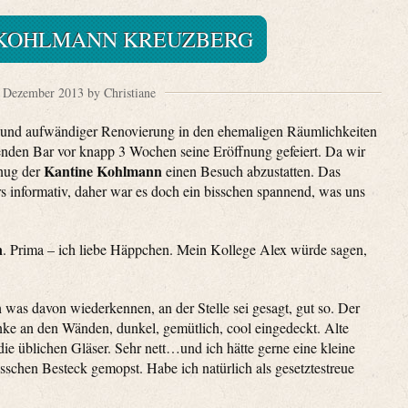
 KOHLMANN KREUZBERG
 Dezember 2013 by Christiane
 und aufwändiger Renovierung in den ehemaligen Räumlichkeiten
nden Bar vor knapp 3 Wochen seine Eröffnung gefeiert. Da wir
Kantine Kohlmann
enug der
einen Besuch abzustatten. Das
rs informativ, daher war es doch ein bisschen spannend, was uns
n
. Prima – ich liebe Häppchen. Mein Kollege Alex würde sagen,
was davon wiederkennen, an der Stelle sei gesagt, gut so. Der
ke an den Wänden, dunkel, gemütlich, cool eingedeckt. Alte
t die üblichen Gläser. Sehr nett…und ich hätte gerne eine kleine
isschen Besteck gemopst. Habe ich natürlich als gesetztestreue