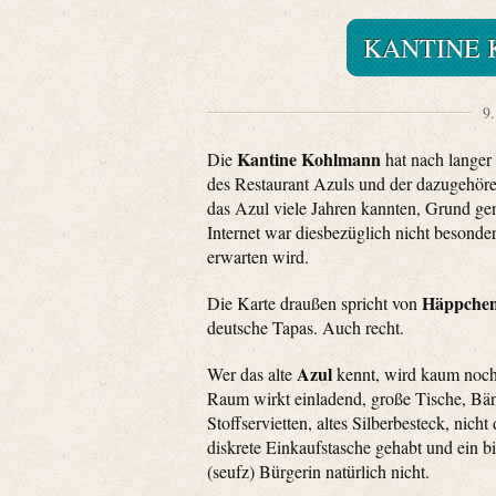
KANTINE
9.
Kantine Kohlmann
Die
hat nach langer
des Restaurant Azuls und der dazugehöre
das Azul viele Jahren kannten, Grund g
Internet war diesbezüglich nicht besonde
erwarten wird.
Häppche
Die Karte draußen spricht von
deutsche Tapas. Auch recht.
Azul
Wer das alte
kennt, wird kaum noch 
Raum wirkt einladend, große Tische, Bän
Stoffservietten, altes Silberbesteck, nich
diskrete Einkaufstasche gehabt und ein b
(seufz) Bürgerin natürlich nicht.