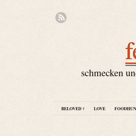
f
schmecken und
BELOVED †
LOVE
FOODHUN