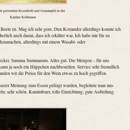
it geröstetem Rosenkohl und Granatapfel in der
Kantine Kohlmann
 Beete ist. Mag ich sehr gern. Den Koriander allerdings konnte ich
erlich auch daran, dass ich erkältet war. Ich habe mir für zu
chzumachen, allerdings mit einem Wasabi- oder
 lecker. Summa Summarum. Alles gut. Die Mengen – für uns
kann ja noch ein Häppchen nachbestellen. Service sehr freundlich
nden wir die Preise für den Wein etwas zu hoch gegriffen.
nserer Meinung zum Essen gefragt wurden, begleitete man uns
hr, sehr schön. Kaminfeuer, tolle Einrichtung, gute Aufteilung.