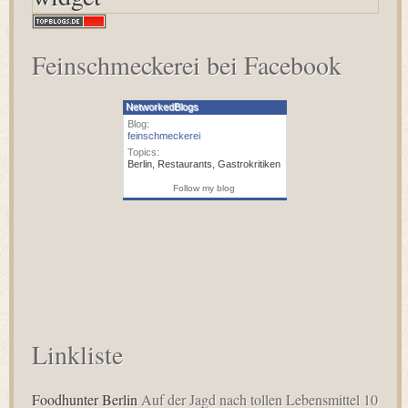
Feinschmeckerei bei Facebook
NetworkedBlogs
Blog:
feinschmeckerei
Topics:
Berlin
,
Restaurants
,
Gastrokritiken
Follow my blog
Linkliste
Foodhunter Berlin
Auf der Jagd nach tollen Lebensmittel 10