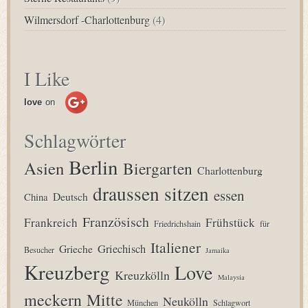
Wilmersdorf -Charlottenburg
(4)
I Like
love
on
Schlagwörter
Berlin
Asien
Biergarten
Charlottenburg
draussen sitzen
essen
Deutsch
China
Französisch
Frankreich
Frühstück
Friedrichshain
für
Italiener
Grieche
Griechisch
Besucher
Jamaika
Kreuzberg
Love
Kreuzkölln
Malaysia
meckern
Mitte
Neukölln
München
Schlagwort