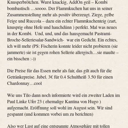
Knusperbrötchen. Wurst knackig, AddOn geil – Kombi
bombastisch …soooo. Der Flammkuchen hat uns in seiner
Zusammenstellung mehr als positiv überzeugt. Ziege, gelbe
Feige und Ruccola – dazu ein echter Flammkuchenteig (zart,
knusprig ohne Hefe und hauchdünn ) perfekt. Mal was neues
in der Kombi. Und, und, und das hausgemacht Pastrami-
Broche-Selleriesalar-Sandwich- war ein Gedicht. Ein echtes,
ich will mehr (PS: Fischerin konnte leider nicht probieren (sie
jammerte) sie ist gegen rohen Sellerie allergisch…sie maulte –
ein bisschen :-))
Die Preise für das Essen mehr als fair, das gilt auch für die
Getränkepreise. Jubel. 3€ für 0.4 Schultheiß 3.50 für einen
Chardonnay…cool
Wie uns Tilo dann noch informierte wird ein zweiter Laden im
Paul Linke Ufer 23 ( ehemalige Kantina von Hugo )
aufgemacht. Eröffnung soll wohl im August sein. Wir sind
gespannt (und kommen vorbei um zu berichten)
Also wer Lust auf eine entspannte Atmosphäre mit tollen