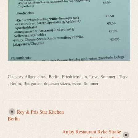
Category
Allgemeines
,
Berlin
,
Friedrichshain
,
Love
,
Sommer
| Tags:
,
Berlin
,
Biergarten
,
draussen sitzen
,
essen
,
Sommer
Roy & Pris Star Kitchen
Berlin
Anjoy Restaurant Ryke Straße