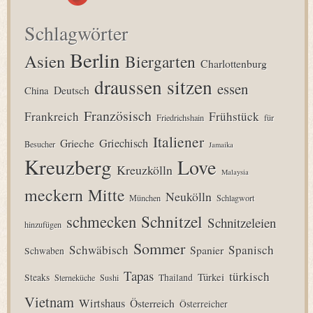
Schlagwörter
Berlin
Asien
Biergarten
Charlottenburg
draussen sitzen
essen
Deutsch
China
Französisch
Frankreich
Frühstück
Friedrichshain
für
Italiener
Grieche
Griechisch
Besucher
Jamaika
Kreuzberg
Love
Kreuzkölln
Malaysia
meckern
Mitte
Neukölln
München
Schlagwort
Schnitzel
schmecken
Schnitzeleien
hinzufügen
Sommer
Schwäbisch
Spanisch
Spanier
Schwaben
Tapas
türkisch
Türkei
Steaks
Thailand
Sterneküche
Sushi
Vietnam
Wirtshaus
Österreich
Österreicher