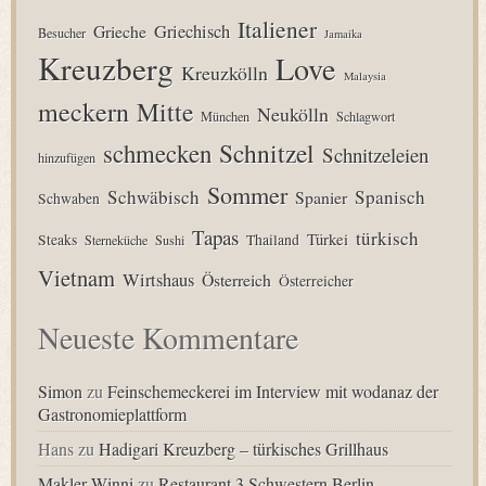
Italiener
Grieche
Griechisch
Besucher
Jamaika
Kreuzberg
Love
Kreuzkölln
Malaysia
meckern
Mitte
Neukölln
München
Schlagwort
Schnitzel
schmecken
Schnitzeleien
hinzufügen
Sommer
Schwäbisch
Spanisch
Spanier
Schwaben
Tapas
türkisch
Türkei
Steaks
Thailand
Sterneküche
Sushi
Vietnam
Wirtshaus
Österreich
Österreicher
Neueste Kommentare
Simon
zu
Feinschemeckerei im Interview mit wodanaz der
Gastronomieplattform
Hans
zu
Hadigari Kreuzberg – türkisches Grillhaus
Makler Winni
zu
Restaurant 3 Schwestern Berlin