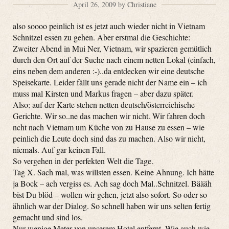
April 26, 2009 by Christiane
also soooo peinlich ist es jetzt auch wieder nicht in Vietnam
Schnitzel essen zu gehen. Aber erstmal die Geschichte:
Zweiter Abend in Mui Ner, Vietnam, wir spazieren gemütlich
durch den Ort auf der Suche nach einem netten Lokal (einfach,
eins neben dem anderen :-)..da entdecken wir eine deutsche
Speisekarte. Leider fällt uns gerade nicht der Name ein – ich
muss mal Kirsten und Markus fragen – aber dazu später.
Also: auf der Karte stehen netten deutsch/österreichische
Gerichte. Wir so..ne das machen wir nicht. Wir fahren doch
ncht nach Vietnam um Küche von zu Hause zu essen – wie
peinlich die Leute doch sind das zu machen. Also wir nicht,
niemals. Auf gar keinen Fall.
So vergehen in der perfekten Welt die Tage.
Tag X. Sach mal, was willsten essen. Keine Ahnung. Ich hätte
ja Bock – ach vergiss es. Ach sag doch Mal..Schnitzel. Bäääh
bist Du blöd – wollen wir gehen, jetzt also sofort. So oder so
ähnlich war der Dialog. So schnell haben wir uns selten fertig
gemacht und sind los.
Nur wenige Meter von unserem Hotel entfernt. Wie auch wie