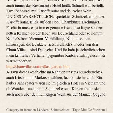
auch immer das Restaurant / Hotel heißt. Schnell war bestellt.
Zwei Schnitzel mit Kartoffelsalat und deutscher Wein.
UND ES WAR GÖTTLICH…perfektes Schnitzel, ein guater
Kartoffelsalat, Blick auf den Pool, Chamkunst..Dschungel…
Fischerin muss es ja immer genau wissen..also fragte sie den
netten Kellner, ob der Koch aus Deutschland oder so kommt.
No..he’s from Vietnam. Verblüffung. Nun muss man
hinzusagen, die Besitzer…jetzt weiß ich’s wieder von den
Cham Villas…sind Deutsche. Und ihr habt ja sicherlich schon
mein kritisches Verhalten gegenüber Kartoffelsalat gelesen: Er
war wunderbar.
http://chamvillas.com/villas_garden.htm
Als wir diese Geschichte im Rahmen unseres Reiseberichtes
auch Kirsten und Markus erzählten, lachten sie herzlich. Ein
halbes Jahr später waren sie im gleichen Hotel in Vietnam und
oh Wunder – auch beim Schnitzel essen. Kirsten freute sich
auch noch über den heimeligen Wein aus der Mainzer Gegend.
Category
in fremden Ländern
,
Schnitzeleien
| Tags:
Mui Ne
,
Vietnam
|