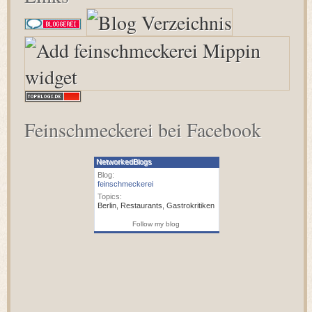
Feinschmeckerei bei Facebook
NetworkedBlogs
Blog:
feinschmeckerei
Topics:
Berlin
,
Restaurants
,
Gastrokritiken
Follow my blog