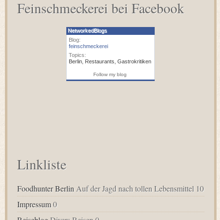
Feinschmeckerei bei Facebook
NetworkedBlogs
Blog:
feinschmeckerei
Topics:
Berlin
,
Restaurants
,
Gastrokritiken
Follow my blog
Linkliste
Foodhunter Berlin
Auf der Jagd nach tollen Lebensmittel 10
Impressum
0
Reiseblog
Divers Reisen 0