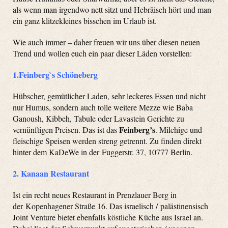
als wenn man irgendwo nett sitzt und Hebräisch hört und man
ein ganz klitzekleines bisschen im Urlaub ist.
Wie auch immer – daher freuen wir uns über diesen neuen
Trend und wollen euch ein paar dieser Läden vorstellen:
1.
Feinberg`s Schöneberg
Hübscher, gemütlicher Laden, sehr leckeres Essen und nicht
nur Humus, sondern auch tolle weitere Mezze wie Baba
Ganoush, Kibbeh, Tabule oder Lavastein Gerichte zu
Feinberg’s
vernünftigen Preisen. Das ist das
. Milchige und
fleischige Speisen werden streng getrennt. Zu finden direkt
hinter dem KaDeWe in der Fuggerstr. 37, 10777 Berlin.
2. Kanaan Restaurant
Ist ein recht neues Restaurant in Prenzlauer Berg in
der Kopenhagener Straße 16. Das israelisch / palästinensisch
Joint Venture bietet ebenfalls köstliche Küche aus Israel an.