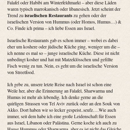
Falafel oder Habibi am Winterfeldtmarkt – aber diese Läden
waren typisch marrokanisch oder libanesisch. Jetzt scheint der
israelischen Restaurants
Trend zu
zu gehen oder der
israelischen Version von Hummus (oder Homos, Humus…) &
Co. Finde ich prima – ich liebe Essen aus Israel.
Israelische Restaurants gab es schon immer – wobei es dabei
eher um koshere oder jüdische Küche ging, weniger um die –
ich nenne es mal so – junge israelische Küche. Diese ist nicht
unbedingt kosher und hat mit Matzeklösschen und gefillte
Fisch wenig zu tun. Nein, es geht um die israelische Version
von Streetfood.
Ich gebe zu, unsere letzte Reise nach Israel ist schon eine
Weile her, aber die Erinnerung an Falafel, Sharwarma und
Humus ist mehr als lebendig. Ich denke gerne an die
quirligen Strassen von Tel Aviv zurück oder an den Souk von
Akko. Dort haben wir so lecker gespeist..seufz….Wie auch
immer, seit dem habe ich eine große Leidenschaft für Essen
aus Israel, Libanon oder Palästina. Gerne koche ich auch zu
Hause Hummus oder Sharwarma, aber es ist nicht das Gleiche,