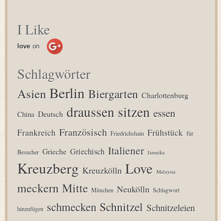
I Like
love
on
Schlagwörter
Berlin
Asien
Biergarten
Charlottenburg
draussen sitzen
essen
Deutsch
China
Französisch
Frankreich
Frühstück
Friedrichshain
für
Italiener
Grieche
Griechisch
Besucher
Jamaika
Kreuzberg
Love
Kreuzkölln
Malaysia
meckern
Mitte
Neukölln
München
Schlagwort
Schnitzel
schmecken
Schnitzeleien
hinzufügen