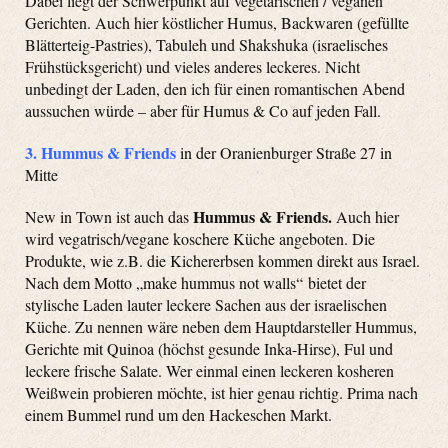
Dabei liegt der Schwerpunkt auf vegetarischen / veganen
Gerichten. Auch hier köstlicher Humus, Backwaren (gefüllte
Blätterteig-Pastries), Tabuleh und Shakshuka (israelisches
Frühstücksgericht) und vieles anderes leckeres. Nicht
unbedingt der Laden, den ich für einen romantischen Abend
aussuchen würde – aber für Humus & Co auf jeden Fall.
3.
Hummus & Friends
in der Oranienburger Straße 27 in
Mitte
Hummus & Friends.
New in Town ist auch das
Auch hier
wird vegatrisch/vegane koschere Küche angeboten. Die
Produkte, wie z.B. die Kichererbsen kommen direkt aus Israel.
Nach dem Motto „make hummus not walls“ bietet der
stylische Laden lauter leckere Sachen aus der israelischen
Küche. Zu nennen wäre neben dem Hauptdarsteller Hummus,
Gerichte mit Quinoa (höchst gesunde Inka-Hirse), Ful und
leckere frische Salate. Wer einmal einen leckeren kosheren
Weißwein probieren möchte, ist hier genau richtig. Prima nach
einem Bummel rund um den Hackeschen Markt.