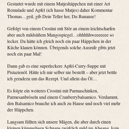
Gestartet wurde mit einem Matjeshäppchen mit einer Art
Remulade und Apfel (ich hasse Matjes) daher Kommentar
Thomas…geil, gib Dein Teller her, Du Banause!
Gefolgt von einem Crostini mit Stör an einem leichtscharfen
aber auch mildsüßem Mangospiegel…ohhhhhweeeeeee so
lecker. Da hätte ich gleich noch ein paar Häppchen in der
Küche klauen können. Übrigends solche Ausrufe gibts jetzt
noch ein paar Mal!
Dann gab es eine superleckere Apfel-Curry-Suppe mit
Pistazienöl. Hätte ich mir selber nie bestellt – aber jetzt bettle
ich geradezu um das Rezept. Und allein das Öl…
Es folgte ein weiteres Crostini mit Parmaschinken,
Parmesanbröseln und einem Cranberrybalsamico. Verdammt,
den Balsamico brauche ich auch zu Hause und noch viel mehr
der Häppchen.
Langsam füllten sich unsere Mägen, die aber durch einen
kleinen kümmeligen Schnaps (wirklich mild im Abgang, kein