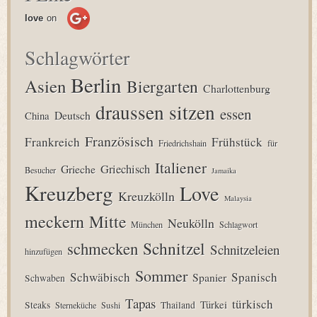
love
on
Schlagwörter
Berlin
Asien
Biergarten
Charlottenburg
draussen sitzen
essen
Deutsch
China
Französisch
Frankreich
Frühstück
Friedrichshain
für
Italiener
Grieche
Griechisch
Besucher
Jamaika
Kreuzberg
Love
Kreuzkölln
Malaysia
meckern
Mitte
Neukölln
München
Schlagwort
Schnitzel
schmecken
Schnitzeleien
hinzufügen
Sommer
Schwäbisch
Spanisch
Spanier
Schwaben
Tapas
türkisch
Türkei
Steaks
Thailand
Sterneküche
Sushi