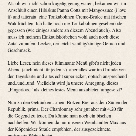
Als ob wir nicht schon kugelig geung waren, bekamen wir im
Anschluß einen Hibiskus Panna Cotta mit Mangosauce (i love
it) und tatterata! eine Tonkabohnen Creme-Brulee mit frischen
Waldfrüchten. Ich hatte noch nie Tonkabohnen gesehen oder
gegessen (wie einiges andere an diesem Abend auch). Also
muss ich meinem Einkaufskörbchen wohl auch noch diese
Zutat zumuten. Lecker, der leicht vanillig/zimtige Geruch und
Geschmack.
Liebe Leser, nein dieses fulminante Menü gibt’s nicht jeden
Abend (auch nicht für jeden :-)..aber alles war im Grunde von
der Tageskarte und alles echt superlecker, optisch ansprechend
und..und..und. Vielleicht wird ja unsere Anregung, dieses
„Fingerfood“ als kleines festes Menü anzubieten umgesetzt?
Nun zu den Getränken…mein Bolzen Bier aus dem Süden der
Republik, prima. Der Chardonnay sehr gut aber mit 4.20 für
die Gegend zu teuer. Da könnte man noch ein bischen
nachhelfen. Wir können da nur unseren Weinhändler Max aus
der Köpenicker Straße empfehlen, der ausgezeichnete,
preiswerte Weine bietet.