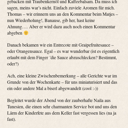
gebacken mit Traubenkernöl und Kaffeebalsam. Da muss ich
sagen, meins war’s nicht. Einfach zuviele Aromen für mich.
Thomas – wir erinnern uns an den Kommentar beim Matjes –
nun Wiederholung!, Banause, gib her, hast keine
Ahnung…. Aber er wird dazu auch noch einen Kommentar
abgeben
Danach bekamen wir ein Entrecote mit Graipefruitesauce –
oder Orangensauce. Egal – es war wunderbar (ist es eigentlich
erlaubt mit dem Finger ´die Sauce abzuschlecken? Bestimmt,
oder?)
Ach, eine kleine Zwischenbemerkung – alle Gerichte war im
Grunde von der Wochenkarte – für uns miniaturisiert und das
ein oder andere Mal a biserl abgewandelt (cool :-))
Begleitet wurde der Abend von der zauberhafte Naila aus
Tunesien, die einen sehr charmanten Service bot und uns den
Lärm der Kinderfete aus dem Keller fast vergessen lies (na ja
fast).