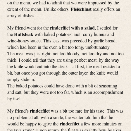
on the menu, we had to admit that we were impressed by the
Fleischlust
extent of the menu. Unlike others,
really offers an
array of dishes.
rinderfliet with a salad
My friend went for the
, I settled for
Huftsteak
the
with baked potatoes, aioli-curry humus and
wine-honey sauce. This feast was preceded by garlic bread,
which had been in the oven a bit too long, unfortunately.
The meat was just right: not too bloody, not too dry and not too
thick. I could tell that they are using perfect meat, by the way
the knife would cut into the steak – at first, the meat resisted a
bit, but once you got through the outer layer, the knife would
simply slide in.
The baked potatoes could have done with a bit of seasoning
and salt, but they were not too fat, which is an accomplishment
by itself.
rinderfilet
My friend’s
was a bit too rare for his taste. This was
no problem at all: with a smile, the waiter told him that he
rinderfilet
would be happy to ‚give the
a few more minutes on
the lava stone‘. Upon return, the filet was exactly how he likes