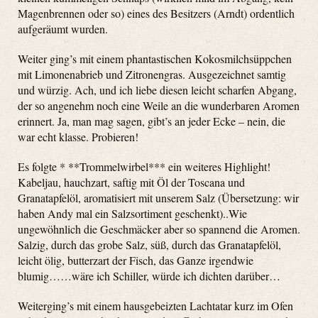
Magenbrennen oder so) eines des Besitzers (Arndt) ordentlich
aufgeräumt wurden.
Weiter ging’s mit einem phantastischen Kokosmilchsüppchen
mit Limonenabrieb und Zitronengras. Ausgezeichnet samtig
und würzig. Ach, und ich liebe diesen leicht scharfen Abgang,
der so angenehm noch eine Weile an die wunderbaren Aromen
erinnert. Ja, man mag sagen, gibt’s an jeder Ecke – nein, die
war echt klasse. Probieren!
Es folgte * **Trommelwirbel*** ein weiteres Highlight!
Kabeljau, hauchzart, saftig mit Öl der Toscana und
Granatapfelöl, aromatisiert mit unserem Salz (Übersetzung: wir
haben Andy mal ein Salzsortiment geschenkt)..Wie
ungewöhnlich die Geschmäcker aber so spannend die Aromen.
Salzig, durch das grobe Salz, süß, durch das Granatapfelöl,
leicht ölig, butterzart der Fisch, das Ganze irgendwie
blumig……wäre ich Schiller, würde ich dichten darüber…
Weiterging’s mit einem hausgebeizten Lachtatar kurz im Ofen