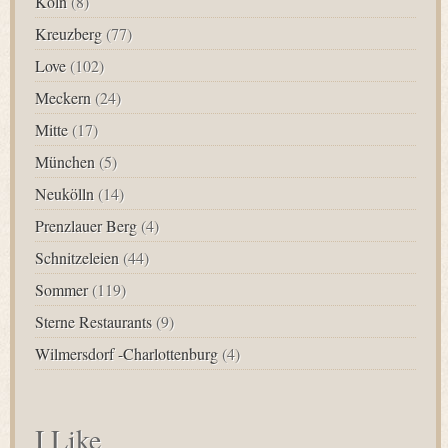
Köln
(8)
Kreuzberg
(77)
Love
(102)
Meckern
(24)
Mitte
(17)
München
(5)
Neukölln
(14)
Prenzlauer Berg
(4)
Schnitzeleien
(44)
Sommer
(119)
Sterne Restaurants
(9)
Wilmersdorf -Charlottenburg
(4)
I Like