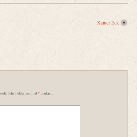
Xanter Eck
orderliche Felder sind mit
*
markiert