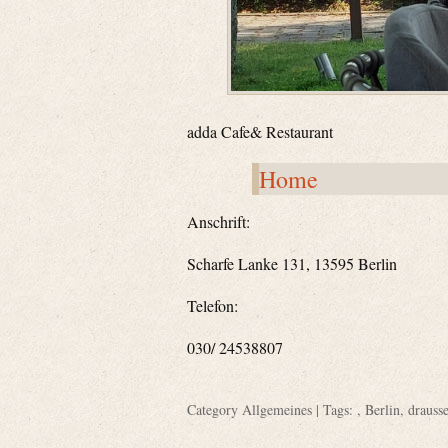
adda Cafe& Restaurant
Home
Anschrift:
Scharfe Lanke 131, 13595 Berlin
Telefon:
030/ 24538807
Category
Allgemeines
| Tags: ,
Berlin
,
drausse