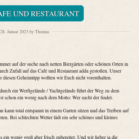
AFE UND RESTAURANT
28. Januar 2023 by Thomas
immer auf der suche nach netten Biergärten oder schönen Orten in
urch Zufall auf das Café und Restaurant adda gestoßen. Unser
er diesen Geheimtipp wollten wir Euch nicht vorenthalten.
 durch ein Werftgelände / Yachtgelände führt der Weg zu dem
st schon ein wenig nach dem Motto: Wer sucht der findet.
n kann total entspannt in einem Garten sitzen und das Treiben auf
n. Bei schlechten Wetter lädt ein sehr schönes und kleines
 ein wenig groß aber frisch zubereitet. Und wir lieber ja die