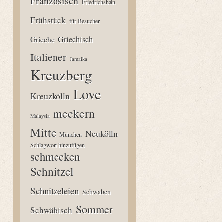
Französisch
Friedrichshain
Frühstück
für Besucher
Grieche
Griechisch
Italiener
Jamaika
Kreuzberg
Love
Kreuzkölln
meckern
Malaysia
Mitte
Neukölln
München
Schlagwort hinzufügen
schmecken
Schnitzel
Schnitzeleien
Schwaben
Sommer
Schwäbisch