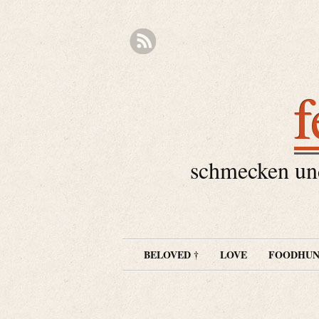
f
schmecken und
BELOVED †
LOVE
FOODHUN