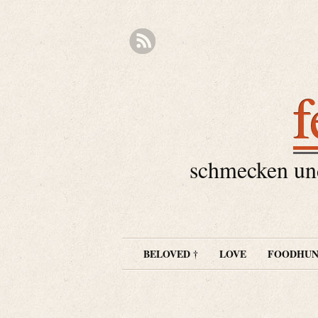
f
schmecken und
BELOVED †
LOVE
FOODHUN