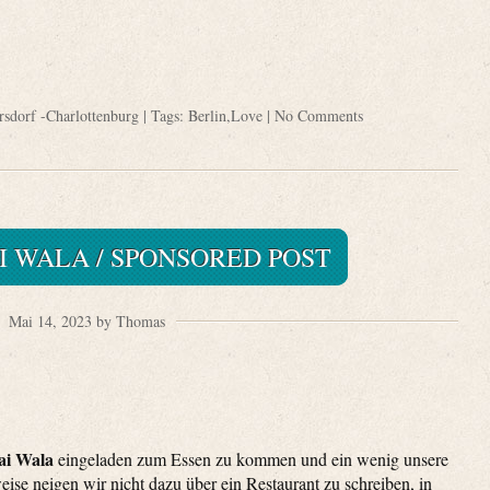
sdorf -Charlottenburg
| Tags:
Berlin
,
Love
|
No Comments
I WALA / SPONSORED POST
Mai 14, 2023 by Thomas
ai Wala
eingeladen zum Essen zu kommen und ein wenig unsere
se neigen wir nicht dazu über ein Restaurant zu schreiben, in