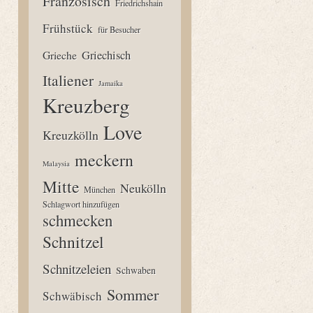
Französisch
Friedrichshain
Frühstück
für Besucher
Grieche
Griechisch
Italiener
Jamaika
Kreuzberg
Love
Kreuzkölln
meckern
Malaysia
Mitte
Neukölln
München
Schlagwort hinzufügen
schmecken
Schnitzel
Schnitzeleien
Schwaben
Sommer
Schwäbisch