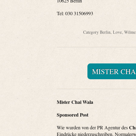
10625 Berlin
Tel: 030 31506993
Category
Berlin
,
Love
,
Wilmer
MISTER CHA
Mister Chai Wala
Sponsored Post
Ch
Wie wurden von der PR Agentur des
Eindrücke niederzuschreiben. Normalerwei